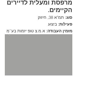
מרפסת ומעלית לדיירים
הקיימים.
סוג:
תמ"א 38, חיזוק
פעילות:
ביצוע
מזמין העבודה:
א.מ.צ טופ יזמות בע''מ